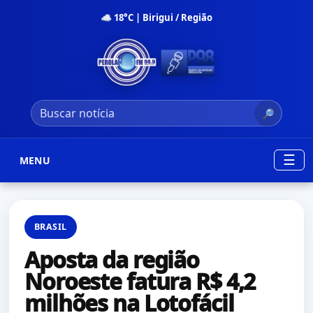
☁ 18°C | Birigui / Região
🔎
☰
MENU
BRASIL
Aposta da região
Noroeste fatura R$ 4,2
milhões na Lotofácil