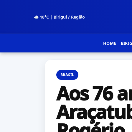
☁ 18°C | Birigui / Região
HOME
BIRI
BRASIL
Aos 76 a
Araçatub
Rogério