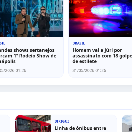
SIL
BRASIL
andes shows sertanejos
Homem vai a júri por
rcam 1º Rodeio Show de
assassinato com 18 golp
nápolis
de estilete
05/2026 01:26
31/05/2026 01:26
BIRIGUI
Linha de ônibus entre