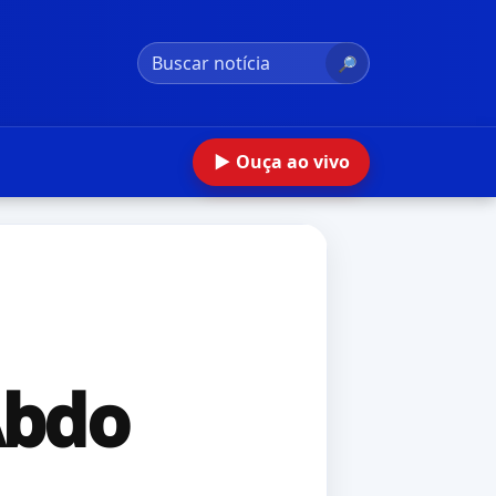
🔎
▶ Ouça ao vivo
Abdo