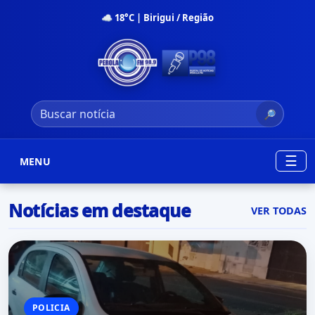
☁ 18°C | Birigui / Região
🔎
☰
MENU
Notícias em destaque
VER TODAS
POLICIA