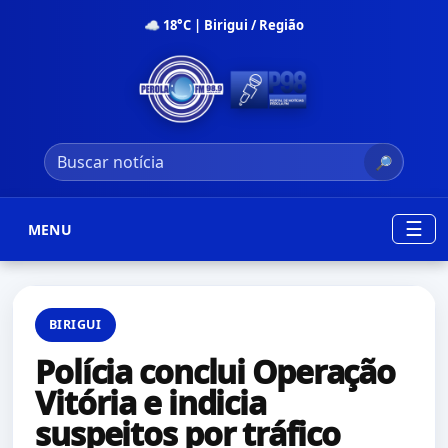
☁ 18°C | Birigui / Região
🔎
☰
MENU
BIRIGUI
Polícia conclui Operação
Vitória e indicia
suspeitos por tráfico