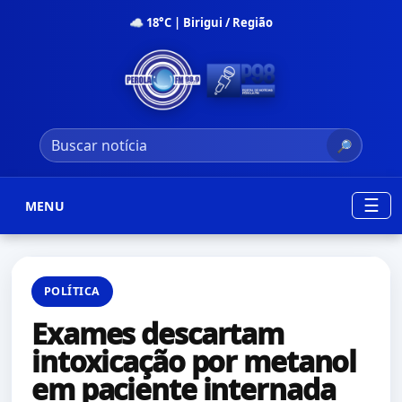
☁ 18°C | Birigui / Região
🔎
☰
MENU
POLÍTICA
Exames descartam
intoxicação por metanol
em paciente internada