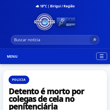
☁ 18°C | Birigui / Região
🔎
☰
MENU
POLICIA
Detento é morto por
colegas de cela no
penitenciária