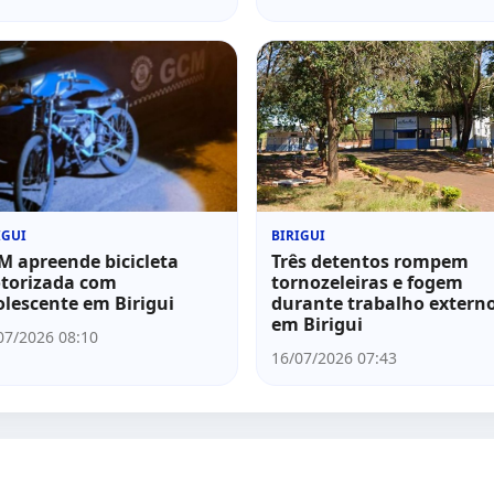
IGUI
BIRIGUI
M apreende bicicleta
Três detentos rompem
torizada com
tornozeleiras e fogem
lescente em Birigui
durante trabalho extern
em Birigui
07/2026 08:10
16/07/2026 07:43