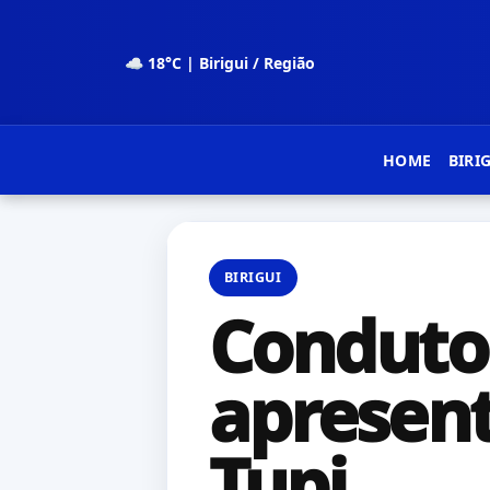
☁ 18°C | Birigui / Região
HOME
BIRI
BIRIGUI
Condutor
apresent
Tupi