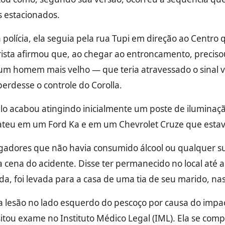
s estacionados.
 polícia, ela seguia pela rua Tupi em direção ao Centr
ista afirmou que, ao chegar ao entroncamento, precis
mo um homem mais velho — que teria atravessado o sina
erdesse o controle do Corolla.
ulo acabou atingindo inicialmente um poste de iluminaçã
ateu em um Ford Ka e em um Chevrolet Cruze que estav
gadores que não havia consumido álcool ou qualquer subst
cena do acidente. Disse ter permanecido no local até 
ada, foi levada para a casa de uma tia de seu marido, n
a lesão no lado esquerdo do pescoço por causa do impac
quisitou exame no Instituto Médico Legal (IML). Ela se c