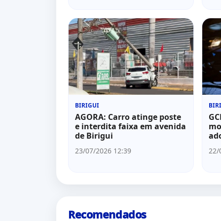
BIRIGUI
BIR
AGORA: Carro atinge poste
GC
e interdita faixa em avenida
mo
de Birigui
ado
23/07/2026 12:39
22/
Recomendados