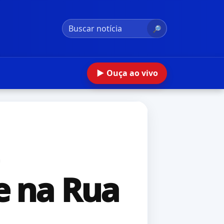
🔎
▶ Ouça ao vivo
e na Rua