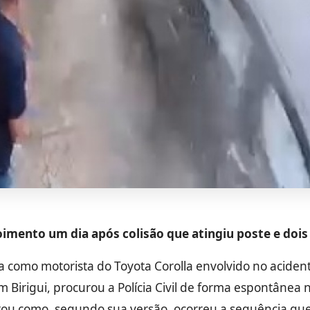
imento um dia após colisão que atingiu poste e dois 
a como motorista do Toyota Corolla envolvido no aciden
 Birigui, procurou a Polícia Civil de forma espontânea nes
atou como, segundo sua versão, ocorreu a sequência que